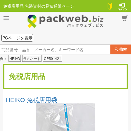
免税店用品 包装資材の見積通販ページ
PCページを表示
例：
HEIKO
ラミネート
CP501421
免税店用品
HEIKO 免税店用袋