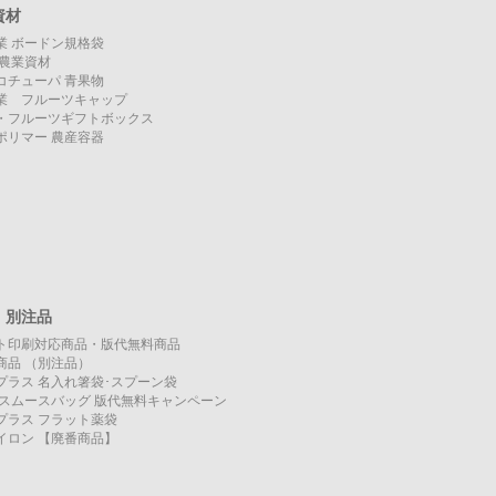
資材
業 ボードン規格袋
O 農業資材
コチューパ 青果物
業 フルーツキャップ
・フルーツギフトボックス
ポリマー 農産容器
・別注品
ト印刷対応商品・版代無料商品
商品 （別注品）
プラス 名入れ箸袋･スプーン袋
KO スムースバッグ 版代無料キャンペーン
プラス フラット薬袋
イロン 【廃番商品】