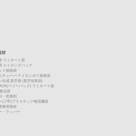
資材
業 ラミネート袋
商 ストロングパック
ック規格袋
コチューパ ナイロンポリ規格袋
化成 真空袋 (真空包装袋)
PACK(ベリーパック) ラミネート袋
O 食品袋
剤・乾燥剤
ー(三甲)プラスチック物流機器
業務用資材
ー・ラッパー