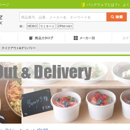
ページ
パックウェブとは？>
よく
例：
HEIKO
ラミネート
CP501421
テイクアウト&デリバリー