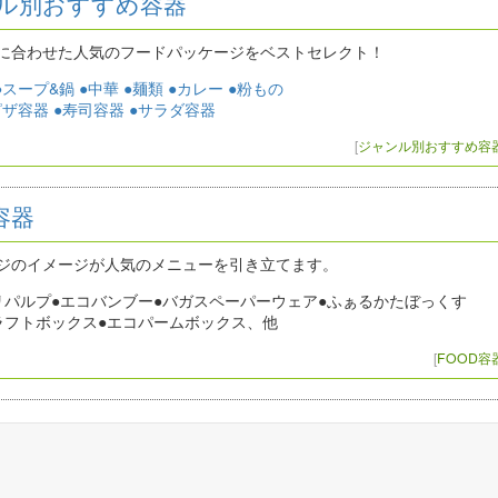
ル別おすすめ容器
に合わせた人気のフードパッケージをベストセレクト！
●スープ&鍋
●中華
●麺類
●カレー
●粉もの
ピザ容器
●寿司容器
●サラダ容器
[
ジャンル別おすすめ容
容器
ジのイメージが人気のメニューを引き立てます。
リパルプ●エコバンブー●バガスペーパーウェア●ふぁるかたぼっくす
ラフトボックス●エコパームボックス、他
[
FOOD容