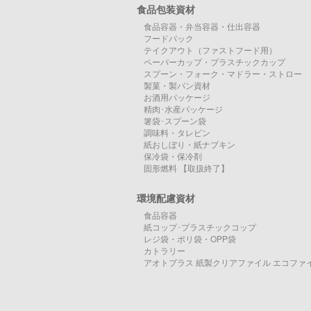
食品包装資材
食品容器・弁当容器・仕出容器
フードパック
テイクアウト（ファストフード用）
ペーパーカップ・プラスチックカップ
スプーン・フォーク・マドラー・ストロー
製菓・製パン資材
お酒用パッケージ
精肉･水産パッケージ
箸袋･スプーン袋
調味料・タレビン
紙おしぼり・紙ナプキン
保冷袋・保冷剤
固形燃料 【取扱終了】
環境配慮資材
食品容器
紙コップ･プラスチックコップ
レジ袋・ポリ袋・OPP袋
カトラリー
アオトプラス 紙製クリアファイル エコファ