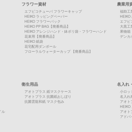
フラワー資材
農業用
エフピコチューパ フラワーキャップ
福助工
HEIKO ラッピングペーパー
HEIK
HEIKO フラワーパック
エフピ
HEIKO PP BAG【廃番商品】
大黒工
HEIKO アレンジハンド・鉢ポリ袋・フラワーハンド
果物箱
花束用【廃番商品】
デンカ
HEIKO 紙袋
花宅配用ダンボール
フローラルウォーターカップ 【廃番商品】
衛生用品
名入れ
アオトプラス 紙マスクケース
小ロッ
アオトプラス 抗菌紙おしぼり
名入れ
抗菌雲龍和紙 マスク包み
アオト
HEI
イル
アオト
アドパ