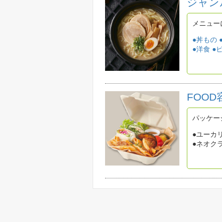
ジャン
メニュー
●丼もの
●洋食
●
FOOD
パッケー
●ユーカ
●ネオク