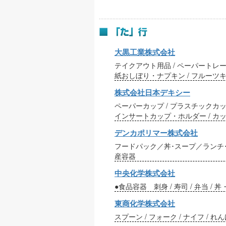
大黒工業株式会社
テイクアウト用品 / ペーパートレー 
紙おしぼり・ナプキン / フルーツキ
株式会社日本デキシー
ペーパーカップ / プラスチックカップ
インサートカップ・ホルダー / カッ
デンカポリマー株式会社
フードパック／丼･スープ／ランチ
産容器
中央化学株式会社
●食品容器 刺身 / 寿司 / 弁当 / 丼
東商化学株式会社
スプーン / フォーク / ナイフ / れ