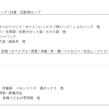
ップ / 試食・試飲用カップ
 オーピーパック / ボードンレックス / SKバッグ / ショウバッグ 他
/ 合掌袋 / 合掌ガゼット袋 / カマス袋 他
ッピーバッグ
竹皮 / 紙経木 他
 折箱 / オードブル / 惣菜 / 米飯 / 丼・麺 / ベーカリー / 仕出し / フー
具箱 洋服箱 パルシリーズ 酒ボックス 他
用 / 葬儀洋品
 各種くだもの専用箱 他