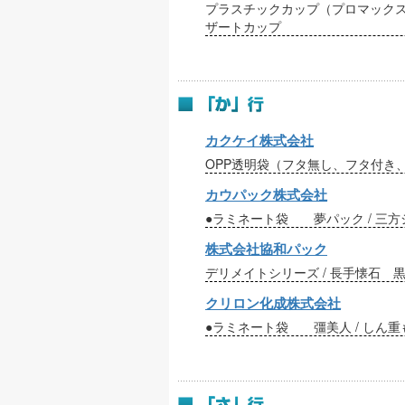
プラスチックカップ（プロマックス、
ザートカップ
カクケイ株式会社
OPP透明袋（フタ無し、フタ付き、
カウパック株式会社
●ラミネート袋 夢パック / 三方シー
株式会社協和パック
デリメイトシリーズ / 長手懐石 黒木目
クリロン化成株式会社
●ラミネート袋 彊美人 / しん重もん