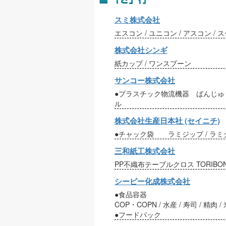
スミ株式会社
エスコン / ユニコン / アスコン /
株式会社シンギ
紙カップ / ワンスプーン
サンコー株式会社
●プラスチック物流機器 ばんじゅう / 
ル
株式会社生産日本社 (セイニチ)
●チャック袋 ラミジップ / ラミグ
三和紙工株式会社
PP不織布テーブルクロス TORIBO
シーピー化成株式会社
●食品容器
COP・COPN / 水産 / 寿司 / 精肉
●フードパック