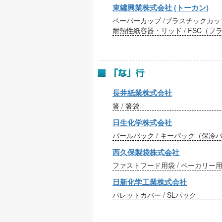
東罐興業株式会社 (トーカン)
ペーパーカップ /プラスチックカップ
耐熱性紙容器・リッド / FSC（
長井紙業株式会社
箸 / 箸袋
日生化学株式会社
パールバック / キーパック（保冷
西久保製袋株式会社
ファストフード用袋 / ベーカリー
日新化学工業株式会社
パレットカバー / SLパック