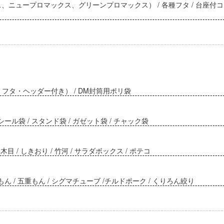
ニュープロマックス、グリーンプロマックス） / 各種フタ / 台座付コッ
フタ・ヘッダー付き） / DM封筒用ポリ袋
ル袋 / スタンド袋 / ガゼット袋 / チャック袋
 / しきおり / 竹河 / サラダボックス / ポテコ
 / 五重もん / シグマチューブ /チルドポーク / くりろん絞り