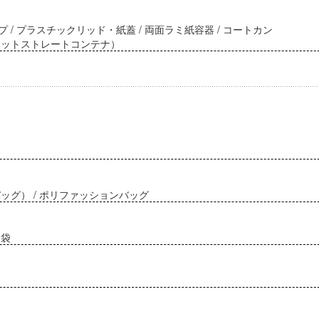
 / プラスチックリッド・紙蓋 / 両面ラミ紙容器 / コートカン
フラットストレートコンテナ）
バッグ） / ポリファッションバッグ
用袋