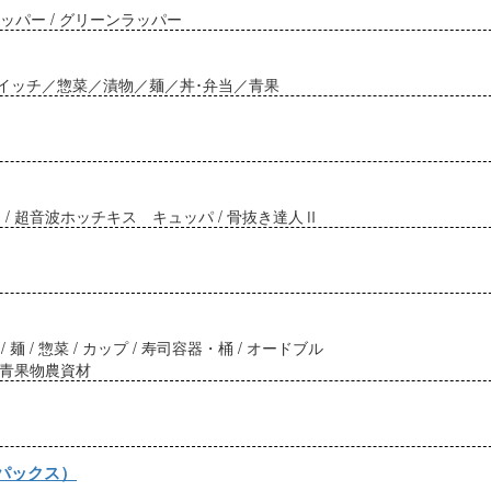
Pラッパー / グリーンラッパー
イッチ／惣菜／漬物／麺／丼･弁当／青果
 / 超音波ホッチキス キュッパ / 骨抜き達人Ⅱ
/ 麺 / 惣菜 / カップ / 寿司容器・桶 / オードブル
/ 青果物農資材
パックス）