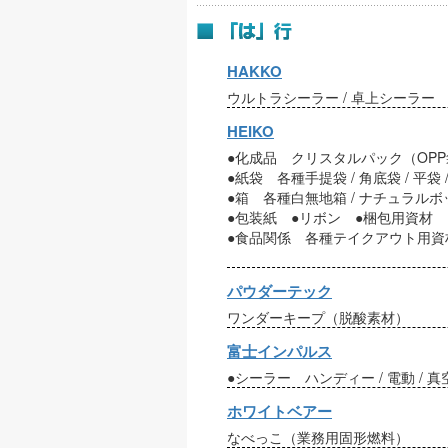
HAKKO
ウルトラシーラー / 卓上シーラー
HEIKO
●化成品 クリスタルパック（OPP袋）
●紙袋 各種手提袋 / 角底袋 / 平袋
●箱 各種白無地箱 / ナチュラルボッ
●包装紙 ●リボン ●梱包用資材
●食品関係 各種テイクアウト用資材 
パウダーテック
ワンダーキープ（脱酸素材）
富士インパルス
●シーラー ハンディー / 電動 / 真空
ホワイトベアー
なべっこ（業務用固形燃料）