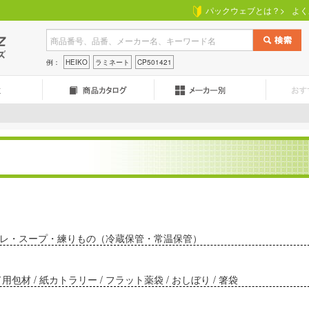
パックウェブとは？>
よく
例：
HEIKO
ラミネート
CP501421
/ タレ・スープ・練りもの（冷蔵保管・常温保管）
 / 紙カトラリー / フラット薬袋 / おしぼり / 箸袋