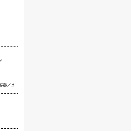
プ
容器／水