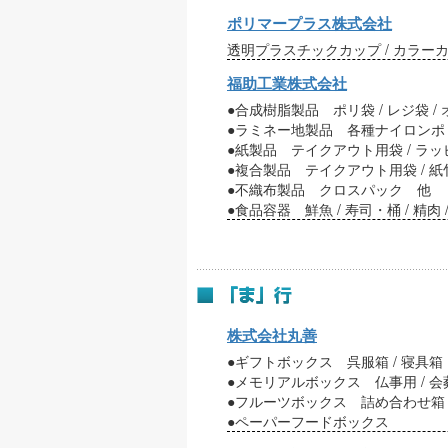
ポリマープラス株式会社
透明プラスチックカップ / カラーカ
福助工業株式会社
●合成樹脂製品 ポリ袋 / レジ袋 /
●ラミネー地製品 各種ナイロンポリ 
●紙製品 テイクアウト用袋 / ラ
●複合製品 テイクアウト用袋 / 紙
●不織布製品 クロスパック 他
●食品容器 鮮魚 / 寿司・桶 / 精肉 /
株式会社丸善
●ギフトボックス 呉服箱 / 寝
●メモリアルボックス 仏事用 / 会葬
●フルーツボックス 詰め合わせ箱
●ペーパーフードボックス