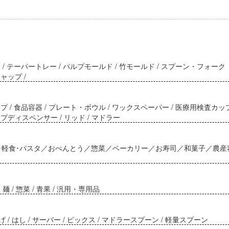
/ テーパートレー / パルプモールド / 竹モールド / スプーン・フォーク
ャップ /
 / 食品容器 / プレート・ボウル / ワックスペーパー / 医療用検査カッ
プディスペンサー / リッド / マドラー
･軽食･パスタ／おべんとう／惣菜／ベーカリー／お寿司／和菓子／農産
・麺 / 惣菜 / 青果 / 汎用・専用品
んげ / はし / サーバー / ピックス / マドラースプーン / 軽量スプーン