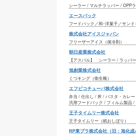
シーラー / マルチラッパー / OP
エースパック
フードパック／和･洋菓子／サンド
株式会社アイスジャパン
フリーザーアイス（保冷剤）
朝日産業株式会社
【アスパル】 シーラー / ラッパー
旭創業株式会社
くつキング（衛生靴）
エフピコチューパ株式会社
弁当 / 仕出し / 丼 / パスタ・カレー 
汎用フードパック / フィルム製品 
王子タイムリー株式会社
王子タイムリー（紙おしぼり）
RP東プラ株式会社（旧：旭化成