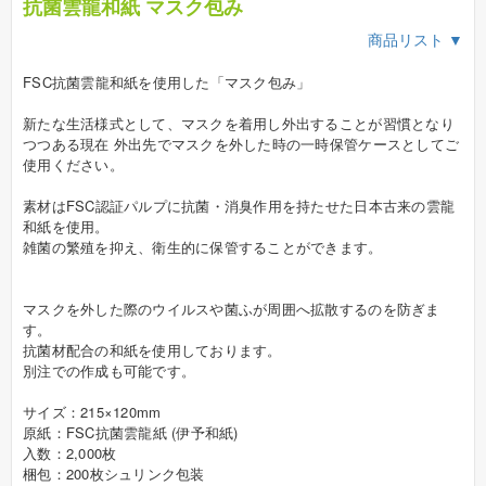
抗菌雲龍和紙 マスク包み
商品リスト ▼
FSC抗菌雲龍和紙を使用した「マスク包み」
新たな生活様式として、マスクを着用し外出することが習慣となり
つつある現在 外出先でマスクを外した時の一時保管ケースとしてご
使用ください。
素材はFSC認証パルプに抗菌・消臭作用を持たせた日本古来の雲龍
和紙を使用。
雑菌の繁殖を抑え、衛生的に保管することができます。
マスクを外した際のウイルスや菌ふが周囲へ拡散するのを防ぎま
す。
抗菌材配合の和紙を使用しております。
別注での作成も可能です。
サイズ：215×120mm
原紙：FSC抗菌雲龍紙 (伊予和紙)
入数：2,000枚
梱包：200枚シュリンク包装