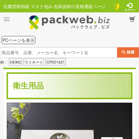
抗菌雲龍和紙 マスク包み 包装資材の見積通販ページ
PCページを表示
例：
HEIKO
ラミネート
CP501421
衛生用品