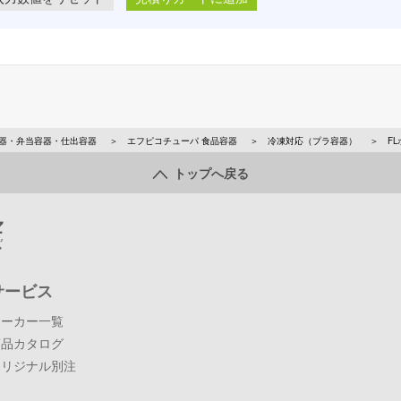
器・弁当容器・仕出容器
エフピコチューパ 食品容器
冷凍対応（プラ容器）
F
トップへ戻る
サービス
メーカー一覧
商品カタログ
オリジナル別注