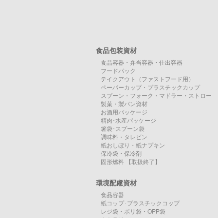
食品包装資材
食品容器・弁当容器・仕出容器
フードパック
テイクアウト（ファストフード用）
ペーパーカップ・プラスチックカップ
スプーン・フォーク・マドラー・ストロー
製菓・製パン資材
お酒用パッケージ
精肉･水産パッケージ
箸袋･スプーン袋
調味料・タレビン
紙おしぼり・紙ナプキン
保冷袋・保冷剤
固形燃料 【取扱終了】
環境配慮資材
食品容器
紙コップ･プラスチックコップ
レジ袋・ポリ袋・OPP袋