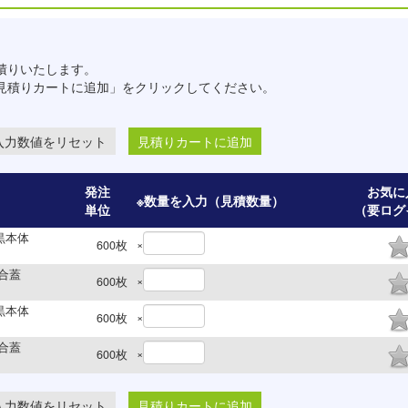
積りいたします。
見積りカートに追加」をクリックしてください。
見積りカートに追加
発注
お気に
）
※数量を入力（見積数量）
単位
（要ログ
 黒本体
×
600
枚
嵌合蓋
×
600
枚
 黒本体
×
600
枚
嵌合蓋
×
600
枚
見積りカートに追加