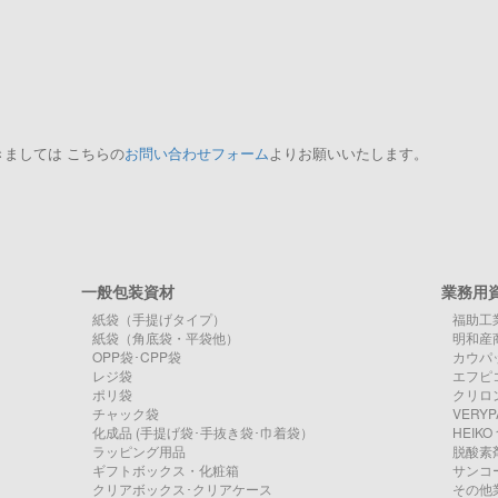
ましては こちらの
お問い合わせフォーム
よりお願いいたします。
一般包装資材
業務用
紙袋（手提げタイプ）
福助工
紙袋（角底袋・平袋他）
明和産
OPP袋･CPP袋
カウパ
レジ袋
エフピ
ポリ袋
クリロン
チャック袋
VERY
化成品 (手提げ袋･手抜き袋･巾着袋）
HEIK
ラッピング用品
脱酸素
ギフトボックス・化粧箱
サンコ
クリアボックス･クリアケース
その他