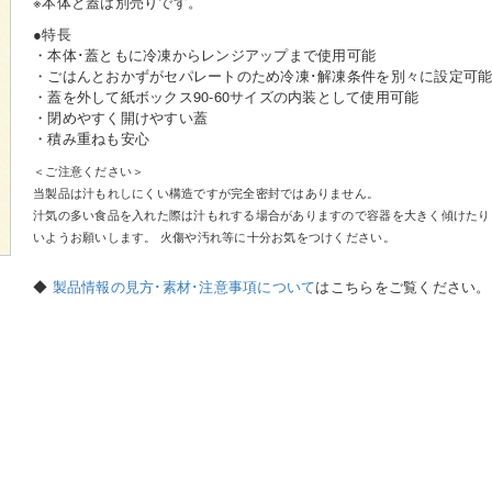
※本体と蓋は別売りです。
●特長
・本体･蓋ともに冷凍からレンジアップまで使用可能
・ごはんとおかずがセパレートのため冷凍･解凍条件を別々に設定可
・蓋を外して紙ボックス90-60サイズの内装として使用可能
・閉めやすく開けやすい蓋
・積み重ねも安心
＜ご注意ください＞
当製品は汁もれしにくい構造ですが完全密封ではありません。
汁気の多い食品を入れた際は汁もれする場合がありますので容器を大きく傾けたり
いようお願いします。 火傷や汚れ等に十分お気をつけください。
◆
製品情報の見方･素材･注意事項について
はこちらをご覧ください。