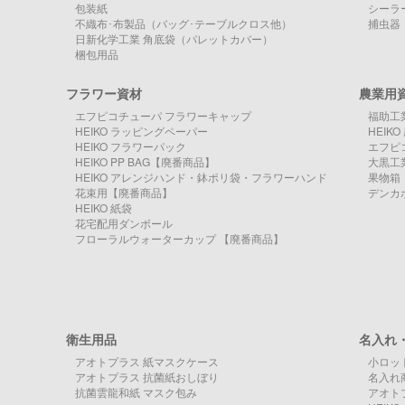
包装紙
シーラ
不織布･布製品（バッグ･テーブルクロス他）
捕虫器
日新化学工業 角底袋（パレットカバー）
梱包用品
フラワー資材
農業用
エフピコチューパ フラワーキャップ
福助工
HEIKO ラッピングペーパー
HEIK
HEIKO フラワーパック
エフピ
HEIKO PP BAG【廃番商品】
大黒工
HEIKO アレンジハンド・鉢ポリ袋・フラワーハンド
果物箱
花束用【廃番商品】
デンカ
HEIKO 紙袋
花宅配用ダンボール
フローラルウォーターカップ 【廃番商品】
衛生用品
名入れ
アオトプラス 紙マスクケース
小ロッ
アオトプラス 抗菌紙おしぼり
名入れ
抗菌雲龍和紙 マスク包み
アオト