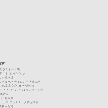
資材
業 ラミネート袋
商 ストロングパック
ック規格袋
コチューパ ナイロンポリ規格袋
化成 真空袋 (真空包装袋)
PACK(ベリーパック) ラミネート袋
O 食品袋
剤・乾燥剤
ー(三甲)プラスチック物流機器
業務用資材