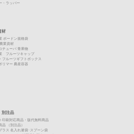
ー・ラッパー
資材
業 ボードン規格袋
O 農業資材
コチューパ 青果物
業 フルーツキャップ
・フルーツギフトボックス
ポリマー 農産容器
・別注品
ト印刷対応商品・版代無料商品
商品 （別注品）
プラス 名入れ箸袋･スプーン袋