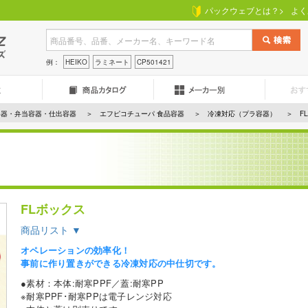
パックウェブとは？>
よく
例：
HEIKO
ラミネート
CP501421
容器・弁当容器・仕出容器
エフピコチューパ 食品容器
冷凍対応（プラ容器）
F
）
FLボックス
商品リスト ▼
オペレーションの効率化！
事前に作り置きができる冷凍対応の中仕切です。
●素材：本体:耐寒PPF／蓋:耐寒PP
※耐寒PPF･耐寒PPは電子レンジ対応