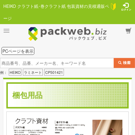
HEIKO クラフト紙･巻クラフト紙 包装資材の見積通販ペ
ージ
PCページを表示
例：
HEIKO
ラミネート
CP501421
梱包用品