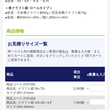
●規格：A4・4才・半才・全判
＜巻クラフト紙･ロールタイプ＞
●材質：①未晒クラフト紙50g／②③未晒クラフト紙70g
●規格：幅900mm×20m／幅1,200mm×30m
商品情報
お見積りサイズ一覧
同一リスト内の複数商品をご希望の場合は、数量を入力後「まと
めてカートに追加」ボタンをクリックしていただくと1回でカート
に追加できます。
発注
商品
※数量を入力
単位
商品コード:2101050
×
商品名:
クラフト紙 A4<75>
2,000
枚
サイズ:297×210mm
商品コード:2101202
×
商品名:
クラフト紙 4/6<43> 4才
1,000
枚
サイズ:545×394mm