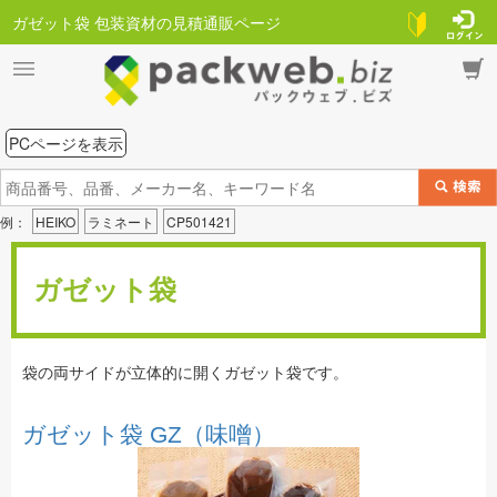
ガゼット袋 包装資材の見積通販ページ
PCページを表示
例：
HEIKO
ラミネート
CP501421
ガゼット袋
袋の両サイドが立体的に開くガゼット袋です。
ガゼット袋 GZ（味噌）