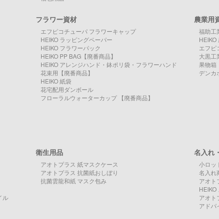
フラワー資材
農業用
エフピコチューパ フラワーキャップ
福助工
HEIKO ラッピングペーパー
HEIK
HEIKO フラワーパック
エフピ
HEIKO PP BAG【廃番商品】
大黒工
HEIKO アレンジハンド・鉢ポリ袋・フラワーハンド
果物箱
花束用【廃番商品】
デンカ
HEIKO 紙袋
花宅配用ダンボール
フローラルウォーターカップ 【廃番商品】
衛生用品
名入れ
アオトプラス 紙マスクケース
小ロッ
アオトプラス 抗菌紙おしぼり
名入れ
抗菌雲龍和紙 マスク包み
アオト
HEI
イル
アオト
アドパ