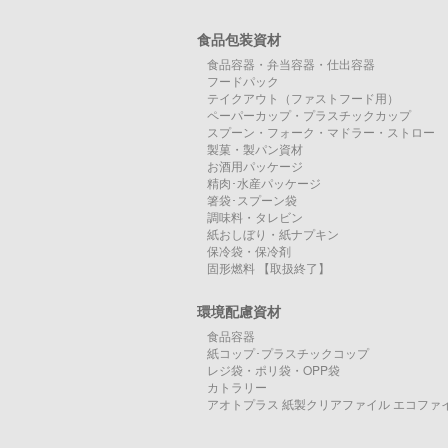
食品包装資材
食品容器・弁当容器・仕出容器
フードパック
テイクアウト（ファストフード用）
ペーパーカップ・プラスチックカップ
スプーン・フォーク・マドラー・ストロー
製菓・製パン資材
お酒用パッケージ
精肉･水産パッケージ
箸袋･スプーン袋
調味料・タレビン
紙おしぼり・紙ナプキン
保冷袋・保冷剤
固形燃料 【取扱終了】
環境配慮資材
食品容器
紙コップ･プラスチックコップ
レジ袋・ポリ袋・OPP袋
カトラリー
アオトプラス 紙製クリアファイル エコファ