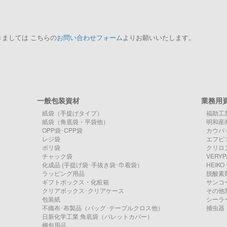
ましては こちらの
お問い合わせフォーム
よりお願いいたします。
一般包装資材
業務用
紙袋（手提げタイプ）
福助工
紙袋（角底袋・平袋他）
明和産
OPP袋･CPP袋
カウパ
レジ袋
エフピ
ポリ袋
クリロン
チャック袋
VERY
化成品 (手提げ袋･手抜き袋･巾着袋）
HEIK
ラッピング用品
脱酸素
ギフトボックス・化粧箱
サンコ
クリアボックス･クリアケース
その他
包装紙
シーラ
不織布･布製品（バッグ･テーブルクロス他）
捕虫器
日新化学工業 角底袋（パレットカバー）
梱包用品