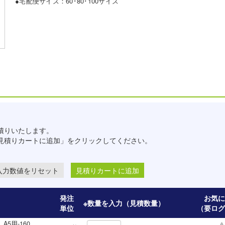
●宅配便サイズ：60･80･100サイズ
積りいたします。
見積りカートに追加」をクリックしてください。
見積りカートに追加
発注
お気に
）
※数量を入力（見積数量）
単位
（要ログ
5用-160