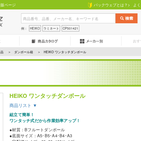
通販ページ
パックウェブとは？>
よく
例：
HEIKO
ラミネート
CP501421
用品
ダンボール箱
HEIKO ワンタッチダンボール
HEIKO ワンタッチダンボール
商品リスト ▼
組立て簡単！
ワンタッチ式だから作業効率アップ！
●材質：Bフルートダンボール
●底面サイズ：A5･B5･A4･B4･A3