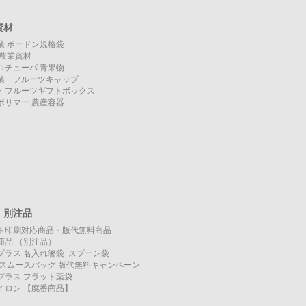
資材
業 ボードン規格袋
O 農業資材
コチューパ 青果物
業 フルーツキャップ
・フルーツギフトボックス
ポリマー 農産容器
・別注品
ト印刷対応商品・版代無料商品
商品 （別注品）
プラス 名入れ箸袋･スプーン袋
KO スムースバッグ 版代無料キャンペーン
プラス フラット薬袋
イロン 【廃番商品】