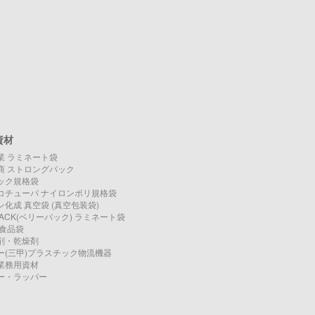
資材
業 ラミネート袋
商 ストロングパック
ック規格袋
コチューパ ナイロンポリ規格袋
化成 真空袋 (真空包装袋)
PACK(ベリーパック) ラミネート袋
O 食品袋
剤・乾燥剤
ー(三甲)プラスチック物流機器
業務用資材
ー・ラッパー