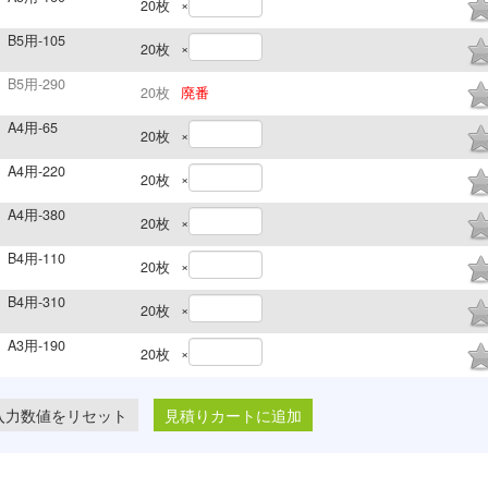
×
20
枚
5用-105
×
20
枚
5用-290
20
枚
廃番
4用-65
×
20
枚
4用-220
×
20
枚
4用-380
×
20
枚
4用-110
×
20
枚
4用-310
×
20
枚
3用-190
×
20
枚
見積りカートに追加