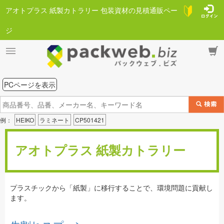
アオトプラス 紙製カトラリー 包装資材の見積通販ペー
ジ
PCページを表示
例：
HEIKO
ラミネート
CP501421
アオトプラス 紙製カトラリー
プラスチックから「紙製」に移行することで、環境問題に貢献し
ます。