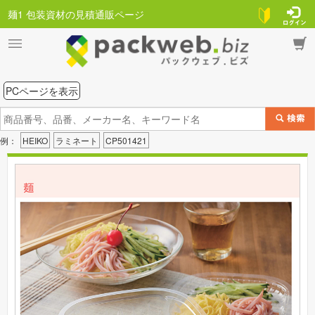
麺1 包装資材の見積通販ページ
PCページを表示
例：
HEIKO
ラミネート
CP501421