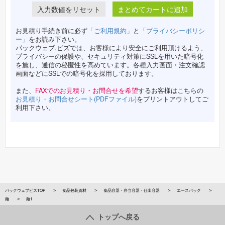
まとめてカートに追加
お見積り手続き前に必ず
「ご利用規約」
と
「プライバシーポリシ
ー」
をお読み下さい。
パックウェブ.ビズでは、お客様により安全にご利用頂けるよう、
プライバシーの保護や、セキュリティ対策にSSLを用いた暗号化
を施し、通信の秘匿性を高めています。各種入力画面・注文確認
画面などにSSLでの暗号化を採用しております。
また、
FAXでのお見積り・お問合せを希望
するお客様はこちらの
お見積り・お問合せシート(PDFファイル)
をプリントアウトしてご
利用下さい。
パックウェブビズTOP
食品包装資材
食品容器・弁当容器・仕出容器
エースパック
麺
麺1
トップへ戻る