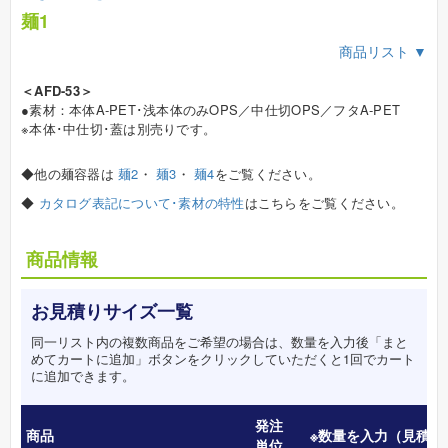
麺1
商品リスト ▼
＜AFD-53＞
●素材：本体A-PET･浅本体のみOPS／中仕切OPS／フタA-PET
※本体･中仕切･蓋は別売りです。
◆他の麺容器は
麺2
・
麺3
・
麺4
をご覧ください。
◆
カタログ表記について･素材の特性
はこちらをご覧ください。
商品情報
お見積りサイズ一覧
同一リスト内の複数商品をご希望の場合は、数量を入力後「まと
めてカートに追加」ボタンをクリックしていただくと1回でカート
に追加できます。
発注
商品
※数量を入力（見積数
単位