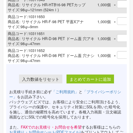
×
商品名:
リサイクル HR-HTB16-98 PETカップ
1,000
個
サイズ:98φ×121mm (524mｌ)
商品コード:10311650
×
商品名:
リサイクル HR-F-98 PET 平蓋Xアナ
1,000
個
サイズ:98φ×9mm
商品コード:10311651
×
商品名:
リサイクル HR-D-98 PET ドーム蓋 穴アキ
1,000
個
サイズ:98φ×47mm
商品コード:10311652
×
商品名:
リサイクル HR-D-98 PET ドーム蓋 穴ナシ
1,000
個
サイズ:98φ×47mm
まとめてカートに追加
お見積り手続き前に必ず
「ご利用規約」
と
「プライバシーポリシ
ー」
をお読み下さい。
パックウェブ.ビズでは、お客様により安全にご利用頂けるよう、
プライバシーの保護や、セキュリティ対策にSSLを用いた暗号化
を施し、通信の秘匿性を高めています。各種入力画面・注文確認
画面などにSSLでの暗号化を採用しております。
また、
FAXでのお見積り・お問合せを希望
するお客様はこちらの
お見積り・お問合せシート(PDFファイル)
をプリントアウトしてご