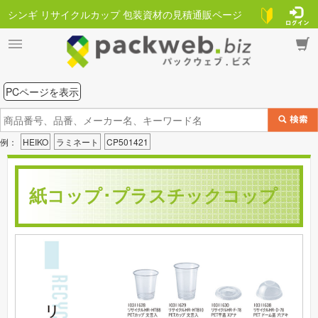
シンギ リサイクルカップ 包装資材の見積通販ページ
PCページを表示
例：
HEIKO
ラミネート
CP501421
紙コップ･プラスチックコップ