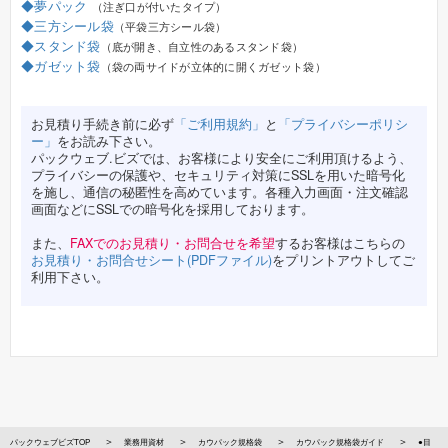
◆夢パック
（注ぎ口が付いたタイプ）
◆三方シール袋
（平袋三方シール袋）
◆スタンド袋
（底が開き、自立性のあるスタンド袋）
◆ガゼット袋
（袋の両サイドが立体的に開くガゼット袋）
お見積り手続き前に必ず
「ご利用規約」
と
「プライバシーポリシ
ー」
をお読み下さい。
パックウェブ.ビズでは、お客様により安全にご利用頂けるよう、
プライバシーの保護や、セキュリティ対策にSSLを用いた暗号化
を施し、通信の秘匿性を高めています。各種入力画面・注文確認
画面などにSSLでの暗号化を採用しております。
また、
FAXでのお見積り・お問合せを希望
するお客様はこちらの
お見積り・お問合せシート(PDFファイル)
をプリントアウトしてご
利用下さい。
パックウェブビズTOP
業務用資材
カウパック規格袋
カウパック規格袋ガイド
●目