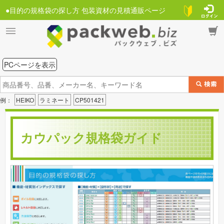
●目的の規格袋の探し方 包装資材の見積通販ページ
PCページを表示
例：
HEIKO
ラミネート
CP501421
カウパック規格袋ガイド