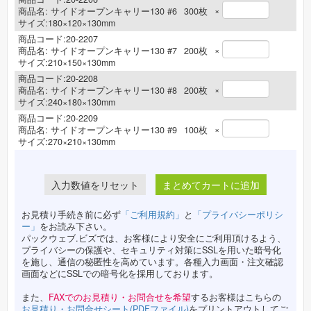
×
商品名:
サイドオープンキャリー130 #6
300
枚
サイズ:180×120×130mm
商品コード:20-2207
×
商品名:
サイドオープンキャリー130 #7
200
枚
サイズ:210×150×130mm
商品コード:20-2208
×
商品名:
サイドオープンキャリー130 #8
200
枚
サイズ:240×180×130mm
商品コード:20-2209
×
商品名:
サイドオープンキャリー130 #9
100
枚
サイズ:270×210×130mm
まとめてカートに追加
お見積り手続き前に必ず
「ご利用規約」
と
「プライバシーポリシ
ー」
をお読み下さい。
パックウェブ.ビズでは、お客様により安全にご利用頂けるよう、
プライバシーの保護や、セキュリティ対策にSSLを用いた暗号化
を施し、通信の秘匿性を高めています。各種入力画面・注文確認
画面などにSSLでの暗号化を採用しております。
また、
FAXでのお見積り・お問合せを希望
するお客様はこちらの
お見積り・お問合せシート(PDFファイル)
をプリントアウトしてご