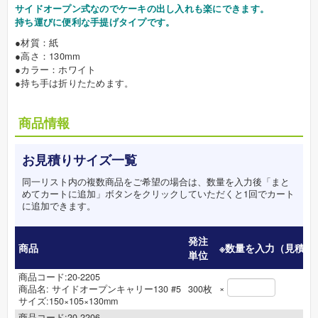
サイドオープン式なのでケーキの出し入れも楽にできます。
持ち運びに便利な手提げタイプです。
●材質：紙
●高さ：130mm
●カラー：ホワイト
●持ち手は折りたためます。
商品情報
お見積りサイズ一覧
同一リスト内の複数商品をご希望の場合は、数量を入力後「まと
めてカートに追加」ボタンをクリックしていただくと1回でカート
に追加できます。
発注
商品
※数量を入力（見積数
単位
商品コード:20-2205
×
商品名:
サイドオープンキャリー130 #5
300
枚
サイズ:150×105×130mm
商品コード:20-2206