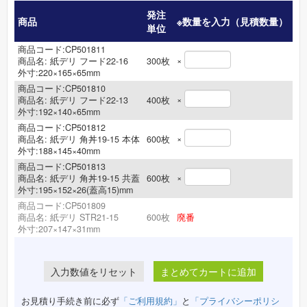
発注
商品
※数量を入力（見積数量）
単位
（
商品コード:CP501811
×
商品名:
紙デリ フード22-16
300
枚
外寸:220×165×65mm
商品コード:CP501810
×
商品名:
紙デリ フード22-13
400
枚
外寸:192×140×65mm
商品コード:CP501812
×
商品名:
紙デリ 角丼19-15 本体
600
枚
外寸:188×145×40mm
商品コード:CP501813
×
商品名:
紙デリ 角丼19-15 共蓋
600
枚
外寸:195×152×26(蓋高15)mm
商品コード:CP501809
商品名:
紙デリ STR21-15
600
枚
廃番
外寸:207×147×31mm
まとめてカートに追加
お見積り手続き前に必ず
「ご利用規約」
と
「プライバシーポリシ