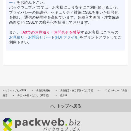
ー」
をお読み下さい。
パックウェブ.ビズでは、お客様により安全にご利用頂けるよう、
プライバシーの保護や、セキュリティ対策にSSLを用いた暗号化
を施し、通信の秘匿性を高めています。各種入力画面・注文確認
画面などにSSLでの暗号化を採用しております。
また、
FAXでのお見積り・お問合せを希望
するお客様はこちらの
お見積り・お問合せシート(PDFファイル)
をプリントアウトしてご
利用下さい。
パックウェブビズTOP
食品包装資材
食品容器・弁当容器・仕出容器
エフピコチューパ 食品
容器
弁当・丼重・仕出し（紙容器）
紙デリ
トップへ戻る