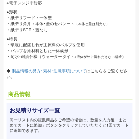
※電子レンジ非対応
●形状
・紙デリフード：一体型
・紙デリ角丼：本体･蓋のセパレート
（本体と蓋は別売り）
・紙デリSTR：蓋なし
●特長
・環境に配慮し竹が主原料のパルプを使用
・パルプを原材料とした一体成形
・耐水･耐油仕様（ウォータータイト
）
※液体が外に漏れださない構造
◆
製品情報の見方･素材･注意事項について
はこちらをご覧くださ
い。
商品情報
お見積りサイズ一覧
同一リスト内の複数商品をご希望の場合は、数量を入力後「まと
めてカートに追加」ボタンをクリックしていただくと1回でカート
に追加できます。