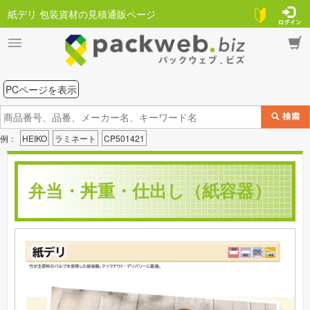
紙デリ 包装資材の見積通販ページ
PCページを表示
例：
HEIKO
ラミネート
CP501421
弁当・丼重・仕出し（紙容器）