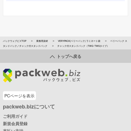
パックウェブビズTOP
業務用資材
VERYPACK(ベリーパック) ラミネート袋
ベリーパック ス
タンドパック／チャック付スタンドパック
チャック付スタンドパック（TWG･TWSタイプ）
トップへ戻る
PCページを表示
packweb.bizについて
ご利用ガイド
新規会員登録
支払い方法