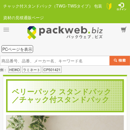
チャック付スタンドパック（TWG･TWSタイプ） 包装
資材の見積通販ページ
PCページを表示
例：
HEIKO
ラミネート
CP501421
ベリーパック スタンドパック
／チャック付スタンドパック