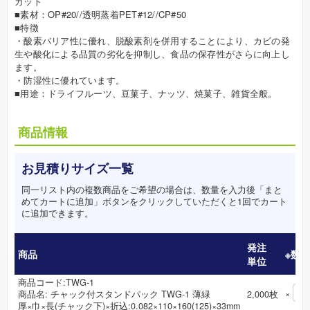
カット
■素材：OP#20//透明蒸着PET#12//CP#50
■特徴
・酸素バリア性に優れ、脱酸素剤を併用することにより、カビの発
生や酸化による品質の劣化を抑制し、食品の保存性がさらに向上し
ます。
・防湿性に優れています。
■用途：ドライフルーツ、豆菓子、ナッツ、焼菓子、雑貨全般。
商品情報
お見積りサイズ一覧
同一リスト内の複数商品をご希望の場合は、数量を入力後「まと
めてカートに追加」ボタンをクリックしていただくと1回でカート
に追加できます。
発注
商品
※数
単位
商品コード:TWG-1
×
商品名:
チャック付スタンドパック TWG-1 薄緑
2,000
枚
厚×巾×長(チャック下)×折込:0.082×110×160(125)×33mm