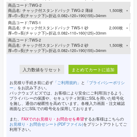
商品コード:TWG-2
×
商品名:
チャック付スタンドパック TWG-2 薄緑
1,500
枚
厚×巾×長(チャック下)×折込:0.082×120×190(155)×34mm
商品コード:TWS-1
×
商品名:
チャック付スタンドパック TWS-1 砂
2,000
枚
厚×巾×長(チャック下)×折込:0.082×110×160(125)×33mm
商品コード:TWS-2
×
商品名:
チャック付スタンドパック TWS-2 砂
1,500
枚
厚×巾×長(チャック下)×折込:0.082×120×190(155)×34mm
まとめてカートに追加
お見積り手続き前に必ず
「ご利用規約」
と
「プライバシーポリシ
ー」
をお読み下さい。
パックウェブ.ビズでは、お客様により安全にご利用頂けるよう、
プライバシーの保護や、セキュリティ対策にSSLを用いた暗号化
を施し、通信の秘匿性を高めています。各種入力画面・注文確認
画面などにSSLでの暗号化を採用しております。
また、
FAXでのお見積り・お問合せを希望
するお客様はこちらの
お見積り・お問合せシート(PDFファイル)
をプリントアウトしてご
利用下さい。