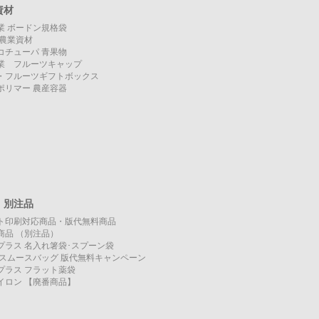
資材
業 ボードン規格袋
O 農業資材
コチューパ 青果物
業 フルーツキャップ
・フルーツギフトボックス
ポリマー 農産容器
・別注品
ト印刷対応商品・版代無料商品
商品 （別注品）
プラス 名入れ箸袋･スプーン袋
KO スムースバッグ 版代無料キャンペーン
プラス フラット薬袋
イロン 【廃番商品】