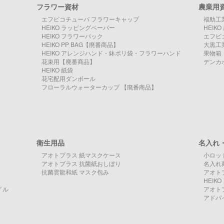
フラワー資材
農業用
エフピコチューパ フラワーキャップ
福助工
HEIKO ラッピングペーパー
HEIK
HEIKO フラワーパック
エフピ
HEIKO PP BAG【廃番商品】
大黒工
HEIKO アレンジハンド・鉢ポリ袋・フラワーハンド
果物箱
花束用【廃番商品】
デンカ
HEIKO 紙袋
花宅配用ダンボール
フローラルウォーターカップ 【廃番商品】
衛生用品
名入れ
アオトプラス 紙マスクケース
小ロッ
アオトプラス 抗菌紙おしぼり
名入れ
抗菌雲龍和紙 マスク包み
アオト
HEI
イル
アオト
アドパ