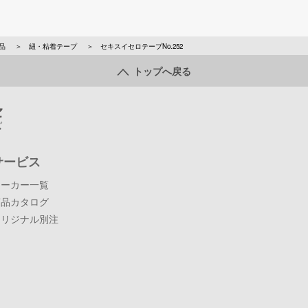
品
紐・粘着テープ
セキスイセロテープNo.252
トップへ戻る
サービス
メーカー一覧
商品カタログ
オリジナル別注