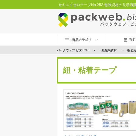
セキスイセロテープNo.252 包装資材の見積通
パックウェブ.ビズTOP
一般包装資材
梱包
紐・粘着テープ