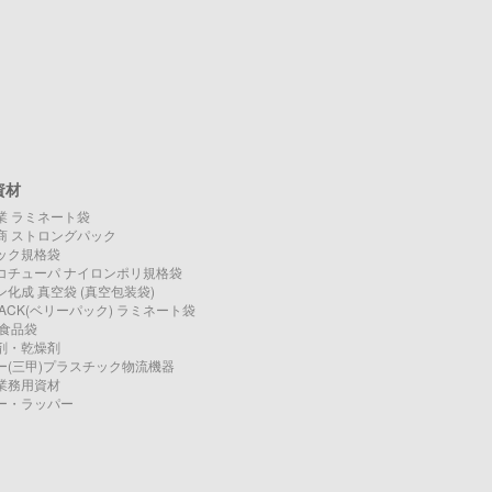
資材
業 ラミネート袋
商 ストロングパック
ック規格袋
コチューパ ナイロンポリ規格袋
化成 真空袋 (真空包装袋)
PACK(ベリーパック) ラミネート袋
O 食品袋
剤・乾燥剤
ー(三甲)プラスチック物流機器
業務用資材
ー・ラッパー