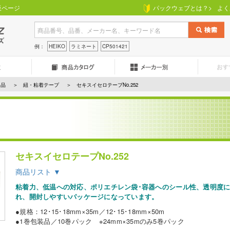
販ページ
パックウェブとは？>
よく
例：
HEIKO
ラミネート
CP501421
用品
紐・粘着テープ
セキスイセロテープNo.252
セキスイセロテープNo.252
商品リスト ▼
粘着力、低温への対応、ポリエチレン袋･容器へのシール性、透明度
れ、開封しやすいパッケージになっています。
●規格：12･15･18mm×35m／12･15･18mm×50m
●1巻包装品／10巻パック ※24mm×35mのみ5巻パック