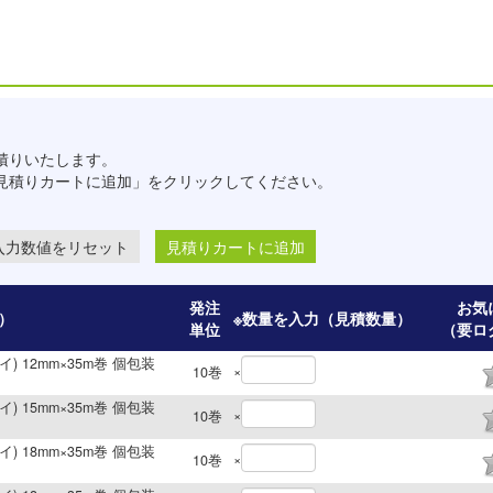
積りいたします。
見積りカートに追加」をクリックしてください。
見積りカートに追加
発注
お気
）
※数量を入力（見積数量）
単位
（要ロ
イ) 12mm×35m巻 個包装
×
10
巻
イ) 15mm×35m巻 個包装
×
10
巻
イ) 18mm×35m巻 個包装
×
10
巻