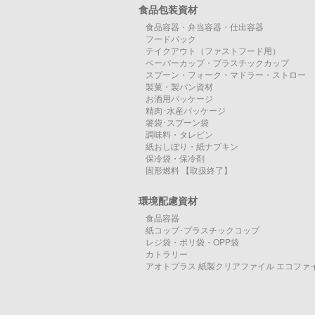
食品包装資材
食品容器・弁当容器・仕出容器
フードパック
テイクアウト（ファストフード用）
ペーパーカップ・プラスチックカップ
スプーン・フォーク・マドラー・ストロー
製菓・製パン資材
お酒用パッケージ
精肉･水産パッケージ
箸袋･スプーン袋
調味料・タレビン
紙おしぼり・紙ナプキン
保冷袋・保冷剤
固形燃料 【取扱終了】
環境配慮資材
食品容器
紙コップ･プラスチックコップ
レジ袋・ポリ袋・OPP袋
カトラリー
アオトプラス 紙製クリアファイル エコファ