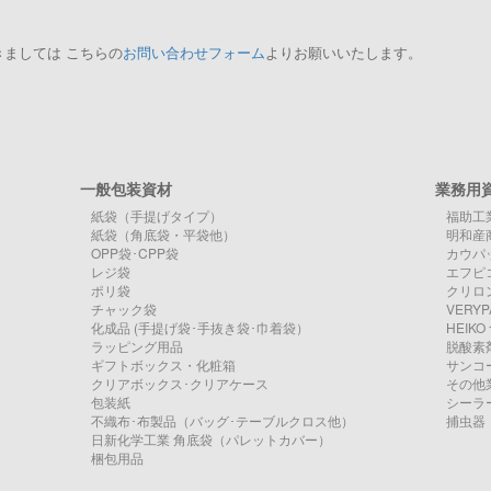
ましては こちらの
お問い合わせフォーム
よりお願いいたします。
一般包装資材
業務用
紙袋（手提げタイプ）
福助工
紙袋（角底袋・平袋他）
明和産
OPP袋･CPP袋
カウパ
レジ袋
エフピ
ポリ袋
クリロン
チャック袋
VERY
化成品 (手提げ袋･手抜き袋･巾着袋）
HEIK
ラッピング用品
脱酸素
ギフトボックス・化粧箱
サンコ
クリアボックス･クリアケース
その他
包装紙
シーラ
不織布･布製品（バッグ･テーブルクロス他）
捕虫器
日新化学工業 角底袋（パレットカバー）
梱包用品