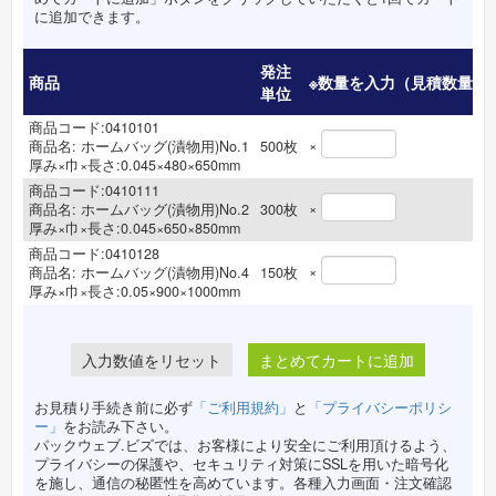
に追加できます。
発注
商品
※数量を入力（見積数量）
単位
商品コード:0410101
×
商品名:
ホームバッグ(漬物用)No.1
500
枚
厚み×巾×長さ:0.045×480×650mm
商品コード:0410111
×
商品名:
ホームバッグ(漬物用)No.2
300
枚
厚み×巾×長さ:0.045×650×850mm
商品コード:0410128
×
商品名:
ホームバッグ(漬物用)No.4
150
枚
厚み×巾×長さ:0.05×900×1000mm
まとめてカートに追加
お見積り手続き前に必ず
「ご利用規約」
と
「プライバシーポリシ
ー」
をお読み下さい。
パックウェブ.ビズでは、お客様により安全にご利用頂けるよう、
プライバシーの保護や、セキュリティ対策にSSLを用いた暗号化
を施し、通信の秘匿性を高めています。各種入力画面・注文確認