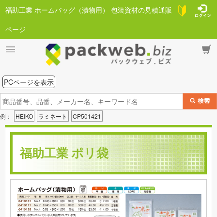
福助工業 ホームバッグ（漬物用） 包装資材の見積通販
ページ
PCページを表示
例：
HEIKO
ラミネート
CP501421
福助工業 ポリ袋