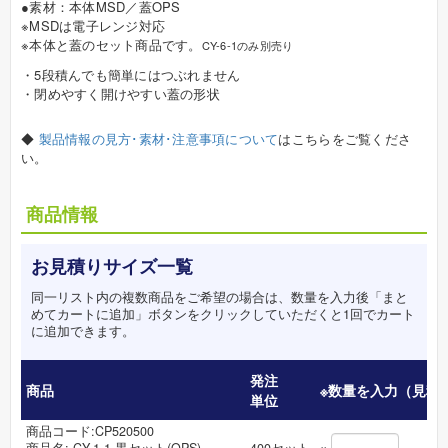
●素材：本体MSD／蓋OPS
※MSDは電子レンジ対応
※本体と蓋のセット商品です。
CY-6-1のみ別売り
・5段積んでも簡単にはつぶれません
・閉めやすく開けやすい蓋の形状
◆
製品情報の見方･素材･注意事項について
はこちらをご覧くださ
い。
商品情報
お見積りサイズ一覧
同一リスト内の複数商品をご希望の場合は、数量を入力後「まと
めてカートに追加」ボタンをクリックしていただくと1回でカート
に追加できます。
発注
商品
※数量を入力（見積
単位
商品コード:CP520500
×