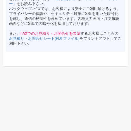
商品コード:CP520343
ー」
をお読み下さい。
×
商品名:
CY-7-4 黒セット(OPS)
400
セット
パックウェブ.ビズでは、お客様により安全にご利用頂けるよう、
外寸:220×220×34（12）mm
プライバシーの保護や、セキュリティ対策にSSLを用いた暗号化
を施し、通信の秘匿性を高めています。各種入力画面・注文確認
画面などにSSLでの暗号化を採用しております。
また、
FAXでのお見積り・お問合せを希望
するお客様はこちらの
お見積り・お問合せシート(PDFファイル)
をプリントアウトしてご
利用下さい。
パックウェブビズTOP
食品包装資材
食品容器・弁当容器・仕出容器
エフピコチューパ 食品
容器
弁当・丼（プラ容器）
CY弁当
トップへ戻る