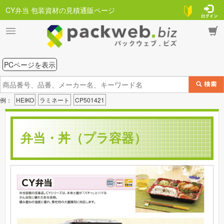
CY弁当 包装資材の見積通販ページ
PCページを表示
例：
HEIKO
ラミネート
CP501421
弁当・丼（プラ容器）