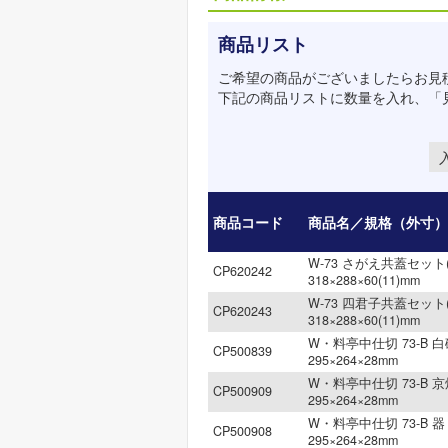
商品リスト
ご希望の商品がございましたらお見
下記の商品リストに数量を入れ、「
商品コード
商品名／規格（外寸）
W-73 さがえ共蓋セット(
CP620242
318×288×60(11)mm
W-73 四君子共蓋セット(
CP620243
318×288×60(11)mm
W・料亭中仕切 73-B 白
CP500839
295×264×28mm
W・料亭中仕切 73-B 京
CP500909
295×264×28mm
W・料亭中仕切 73-B 器 
CP500908
295×264×28mm