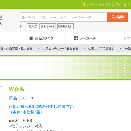
パックウェブとは？>
よく
例：
HEIKO
ラミネート
CP501421
容器・弁当容器・仕出容器
エフピコチューパ 食品容器
仕出し（プラ容器）
W会
W会席
商品リスト ▼
仕切が選べる3点式の仕出し容器です。
（本体･中仕切･蓋）
●素材：HIPS
※電子レンジ非対応