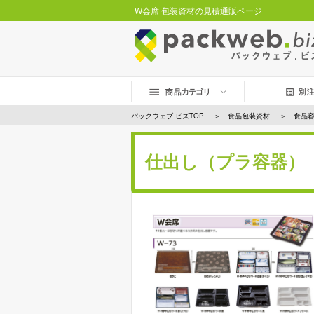
W会席 包装資材の見積通販ページ
パックウェブ.ビズTOP
食品包装資材
食品
仕出し（プラ容器）