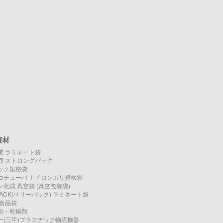
資材
業 ラミネート袋
商 ストロングパック
ック規格袋
コチューパ ナイロンポリ規格袋
化成 真空袋 (真空包装袋)
PACK(ベリーパック) ラミネート袋
O 食品袋
剤・乾燥剤
ー(三甲)プラスチック物流機器