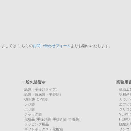
ましては こちらの
お問い合わせフォーム
よりお願いいたします。
一般包装資材
業務用
紙袋（手提げタイプ）
福助工
紙袋（角底袋・平袋他）
明和産
OPP袋･CPP袋
カウパ
レジ袋
エフピ
ポリ袋
クリロン
チャック袋
VERY
化成品 (手提げ袋･手抜き袋･巾着袋）
HEIK
ラッピング用品
脱酸素
ギフトボックス・化粧箱
サンコ