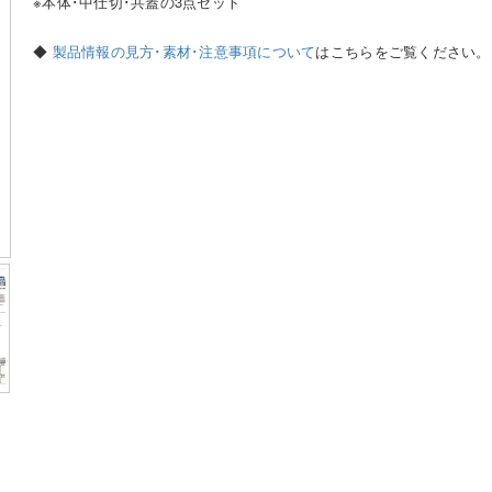
※本体･中仕切･共蓋の3点セット
◆
製品情報の見方･素材･注意事項について
はこちらをご覧ください。