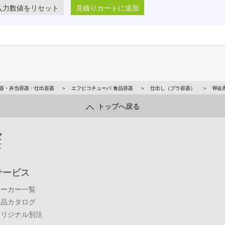
見積りカートに追加
器・弁当容器・仕出容器
エフピコチューパ 食品容器
仕出し（プラ容器）
W会
トップへ戻る
サービス
メーカー一覧
商品カタログ
オリジナル別注