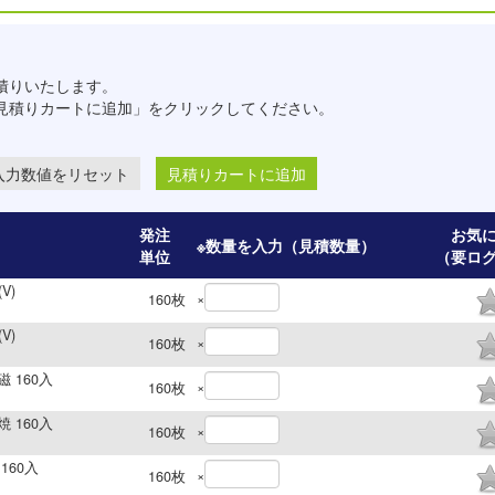
積りいたします。
見積りカートに追加」をクリックしてください。
見積りカートに追加
発注
お気
※数量を入力（見積数量）
単位
（要ロ
V)
×
160
枚
V)
×
160
枚
磁 160入
×
160
枚
焼 160入
×
160
枚
160入
×
160
枚