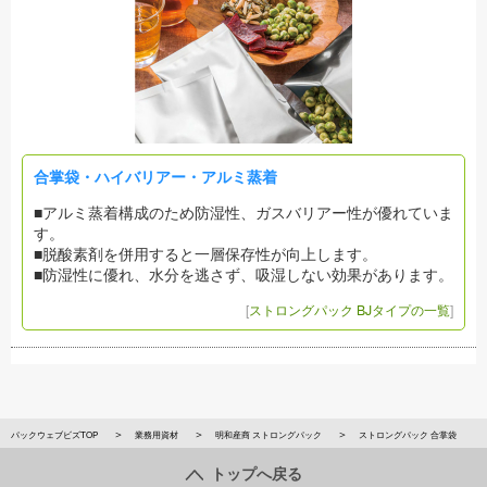
合掌袋・ハイバリアー・アルミ蒸着
■アルミ蒸着構成のため防湿性、ガスバリアー性が優れていま
す。
■脱酸素剤を併用すると一層保存性が向上します。
■防湿性に優れ、水分を逃さず、吸湿しない効果があります。
[
ストロングパック BJタイプの一覧
]
パックウェブビズTOP
業務用資材
明和産商 ストロングパック
ストロングパック 合掌袋
トップへ戻る