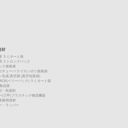
資材
業 ラミネート袋
商 ストロングパック
ック規格袋
コチューパ ナイロンポリ規格袋
化成 真空袋 (真空包装袋)
PACK(ベリーパック) ラミネート袋
O 食品袋
剤・乾燥剤
ー(三甲)プラスチック物流機器
業務用資材
ー・ラッパー