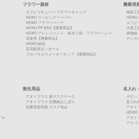
フラワー資材
農業用
エフピコチューパ フラワーキャップ
福助工
HEIKO ラッピングペーパー
HEIK
HEIKO フラワーパック
エフピ
HEIKO PP BAG【廃番商品】
大黒工
HEIKO アレンジハンド・鉢ポリ袋・フラワーハンド
果物箱
花束用【廃番商品】
デンカ
HEIKO 紙袋
花宅配用ダンボール
フローラルウォーターカップ 【廃番商品】
衛生用品
名入れ
アオトプラス 紙マスクケース
小ロッ
アオトプラス 抗菌紙おしぼり
名入れ
抗菌雲龍和紙 マスク包み
アオト
HEI
イル
アオト
アドパ