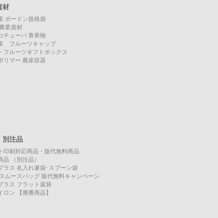
資材
業 ボードン規格袋
O 農業資材
コチューパ 青果物
業 フルーツキャップ
・フルーツギフトボックス
ポリマー 農産容器
・別注品
ト印刷対応商品・版代無料商品
商品 （別注品）
プラス 名入れ箸袋･スプーン袋
KO スムースバッグ 版代無料キャンペーン
プラス フラット薬袋
イロン 【廃番商品】