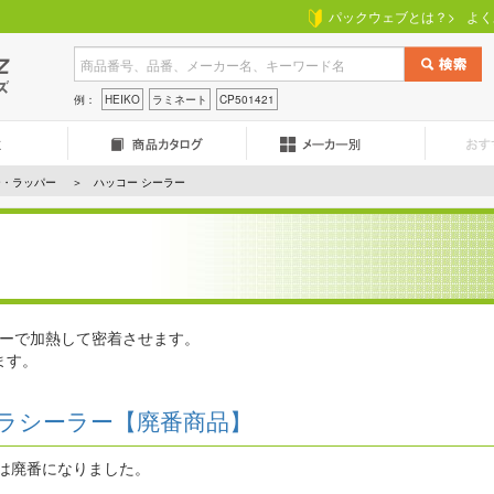
パックウェブとは？>
よく
例：
HEIKO
ラミネート
CP501421
ー・ラッパー
ハッコー シーラー
ーで加熱して密着させます。
ます。
ラシーラー【廃番商品】
は廃番になりました。