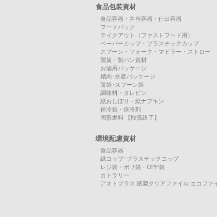
食品包装資材
食品容器・弁当容器・仕出容器
フードパック
テイクアウト（ファストフード用）
ペーパーカップ・プラスチックカップ
スプーン・フォーク・マドラー・ストロー
製菓・製パン資材
お酒用パッケージ
精肉･水産パッケージ
箸袋･スプーン袋
調味料・タレビン
紙おしぼり・紙ナプキン
保冷袋・保冷剤
固形燃料 【取扱終了】
環境配慮資材
食品容器
紙コップ･プラスチックコップ
レジ袋・ポリ袋・OPP袋
カトラリー
アオトプラス 紙製クリアファイル エコファ