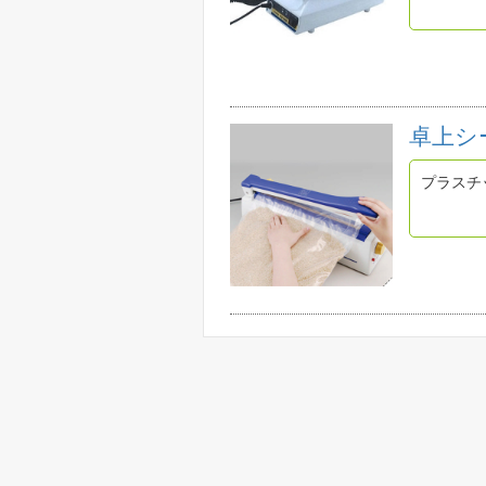
卓上シ
プラスチ