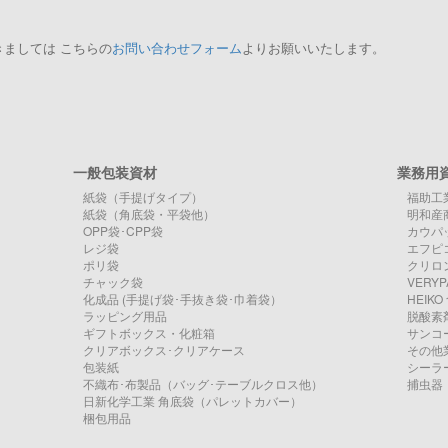
ましては こちらの
お問い合わせフォーム
よりお願いいたします。
一般包装資材
業務用
紙袋（手提げタイプ）
福助工
紙袋（角底袋・平袋他）
明和産
OPP袋･CPP袋
カウパ
レジ袋
エフピ
ポリ袋
クリロン
チャック袋
VERY
化成品 (手提げ袋･手抜き袋･巾着袋）
HEIK
ラッピング用品
脱酸素
ギフトボックス・化粧箱
サンコ
クリアボックス･クリアケース
その他
包装紙
シーラ
不織布･布製品（バッグ･テーブルクロス他）
捕虫器
日新化学工業 角底袋（パレットカバー）
梱包用品