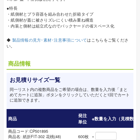
●特長
・紙側材とプラ容器を組み合わせた折箱タイプ
・紙側材が蓋に被さりズレにくい積み重ね構造
・内装と側材は組立式なのでバックヤードの省スペース化
◆
製品情報の見方･素材･注意事項について
はこちらをご覧くださ
い。
商品情報
お見積りサイズ一覧
同一リスト内の複数商品をご希望の場合は、数量を入力後「まと
めてカートに追加」ボタンをクリックしていただくと1回でカート
に追加できます。
発注
商品
※数量を入力（見積数量
単位
商品コード:CP501895
×
商品名:
紙折FIT-302 花桃(48)
600
枚