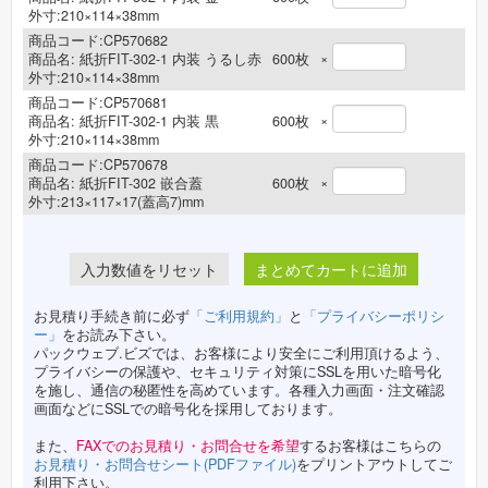
外寸:210×114×38mm
商品コード:CP570682
×
商品名:
紙折FIT-302-1 内装 うるし赤
600
枚
外寸:210×114×38mm
商品コード:CP570681
×
商品名:
紙折FIT-302-1 内装 黒
600
枚
外寸:210×114×38mm
商品コード:CP570678
×
商品名:
紙折FIT-302 嵌合蓋
600
枚
外寸:213×117×17(蓋高7)mm
まとめてカートに追加
お見積り手続き前に必ず
「ご利用規約」
と
「プライバシーポリシ
ー」
をお読み下さい。
パックウェブ.ビズでは、お客様により安全にご利用頂けるよう、
プライバシーの保護や、セキュリティ対策にSSLを用いた暗号化
を施し、通信の秘匿性を高めています。各種入力画面・注文確認
画面などにSSLでの暗号化を採用しております。
また、
FAXでのお見積り・お問合せを希望
するお客様はこちらの
お見積り・お問合せシート(PDFファイル)
をプリントアウトしてご
利用下さい。