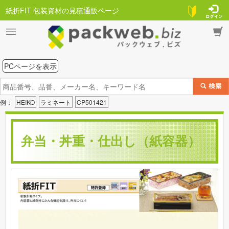
紙折FIT 包装資材の見積通販ページ
PCページを表示
例：
HEIKO
ラミネート
CP501421
弁当・丼重・仕出し（紙容器）