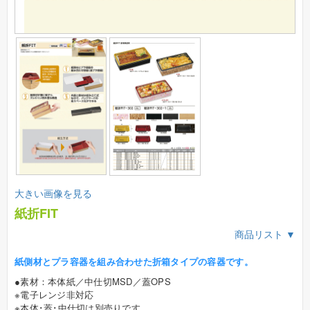
大きい画像を見る
紙折FIT
商品リスト ▼
紙側材とプラ容器を組み合わせた折箱タイプの容器です。
●素材：本体紙／中仕切MSD／蓋OPS
※電子レンジ非対応
※本体･蓋･中仕切は別売りです。