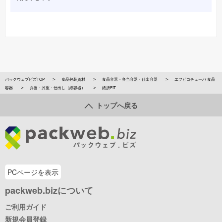
パックウェブビズTOP
食品包装資材
食品容器・弁当容器・仕出容器
エフピコチューパ 食品
容器
弁当・丼重・仕出し（紙容器）
紙折FIT
トップへ戻る
PCページを表示
packweb.bizについて
ご利用ガイド
新規会員登録