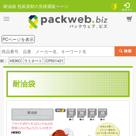
耐油袋 包装資材の見積通販ページ
PCページを表示
例：
HEIKO
ラミネート
CP501421
耐油袋