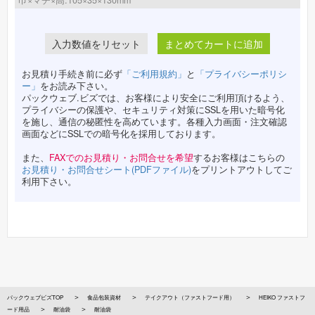
巾×マチ×高:105×35×130mm
まとめてカートに追加
お見積り手続き前に必ず
「ご利用規約」
と
「プライバシーポリシ
ー」
をお読み下さい。
パックウェブ.ビズでは、お客様により安全にご利用頂けるよう、
プライバシーの保護や、セキュリティ対策にSSLを用いた暗号化
を施し、通信の秘匿性を高めています。各種入力画面・注文確認
画面などにSSLでの暗号化を採用しております。
また、
FAXでのお見積り・お問合せを希望
するお客様はこちらの
お見積り・お問合せシート(PDFファイル)
をプリントアウトしてご
利用下さい。
パックウェブビズTOP
食品包装資材
テイクアウト（ファストフード用）
HEIKO ファストフ
ード用品
耐油袋
耐油袋