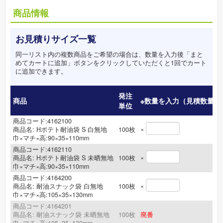
商品情報
お見積りサイズ一覧
同一リスト内の複数商品をご希望の場合は、数量を入力後「まと
めてカートに追加」ボタンをクリックしていただくと1回でカート
に追加できます。
発注
商品
※数量を入力（見積数量）
単位
商品コード:4162100
×
商品名:
Hポテト耐油袋 S 白無地
100
枚
巾×マチ×高:90×35×110mm
商品コード:4162110
×
商品名:
Hポテト耐油袋 S 未晒無地
100
枚
巾×マチ×高:90×35×110mm
商品コード:4164200
×
商品名:
耐油スナック袋 白無地
100
枚
巾×マチ×高:105×35×130mm
商品コード:4164201
商品名:
耐油スナック袋 未晒無地
100
枚
廃番