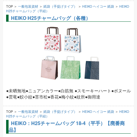
TOP ＞
一般包装資材
＞
紙袋（手提げタイプ）
＞
HEIKO ヘイコー 紙袋
＞
HEIKO
H25チャームバッグ（平紐）
HEIKO H25チャームバッグ（各種）
●未晒無地●ニュアンカラー●白筋無 ●スモーキーハート●ボヌール
●雲竜●鮫小紋●苔市松●香花●梅小紋●紋所●御用達
TOP ＞
一般包装資材
＞
紙袋（手提げタイプ）
＞
HEIKO ヘイコー 紙袋
＞
HEIKO
H25チャームバッグ（平紐）
HEIKO：H25チャームバッグ 18-4（平手）【廃番商
品】