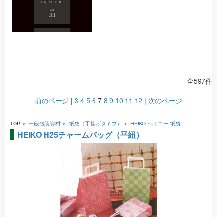
全597件
前のページ
|
3
4
5
6
7
8
9
10
11
12
|
次のページ
TOP ＞
一般包装資材
＞
紙袋（手提げタイプ）
＞
HEIKO ヘイコー 紙袋
HEIKO H25チャームバッグ（平紐）