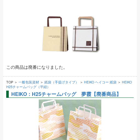
この商品は廃番になりました。
TOP ＞
一般包装資材
＞
紙袋（手提げタイプ）
＞
HEIKO ヘイコー 紙袋
＞
HEIKO
H25チャームバッグ（平紐）
HEIKO：H25チャームバッグ 夢霞【廃番商品】