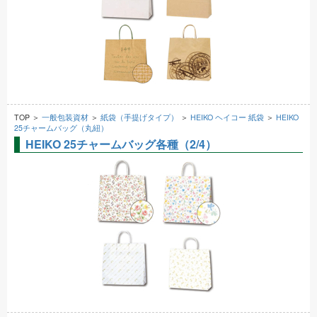
TOP ＞
一般包装資材
＞
紙袋（手提げタイプ）
＞
HEIKO ヘイコー 紙袋
＞
HEIKO
25チャームバッグ（丸紐）
HEIKO 25チャームバッグ各種（2/4）