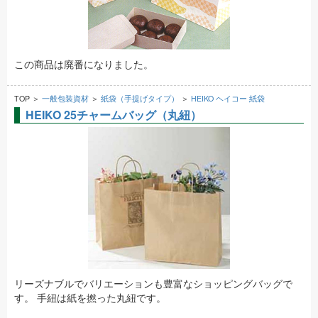
この商品は廃番になりました。
TOP ＞
一般包装資材
＞
紙袋（手提げタイプ）
＞
HEIKO ヘイコー 紙袋
HEIKO 25チャームバッグ（丸紐）
リーズナブルでバリエーションも豊富なショッピングバッグで
す。 手紐は紙を撚った丸紐です。