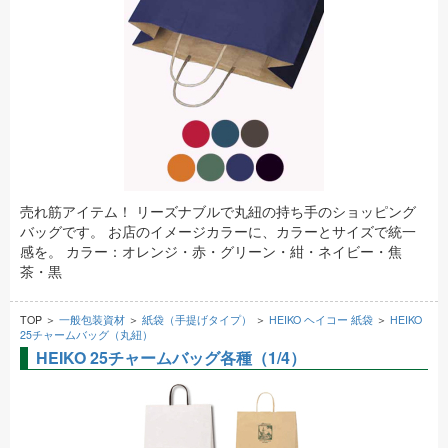
売れ筋アイテム！ リーズナブルで丸紐の持ち手のショッピング
バッグです。 お店のイメージカラーに、カラーとサイズで統一
感を。 カラー：オレンジ・赤・グリーン・紺・ネイビー・焦
茶・黒
TOP ＞
一般包装資材
＞
紙袋（手提げタイプ）
＞
HEIKO ヘイコー 紙袋
＞
HEIKO
25チャームバッグ（丸紐）
HEIKO 25チャームバッグ各種（1/4）