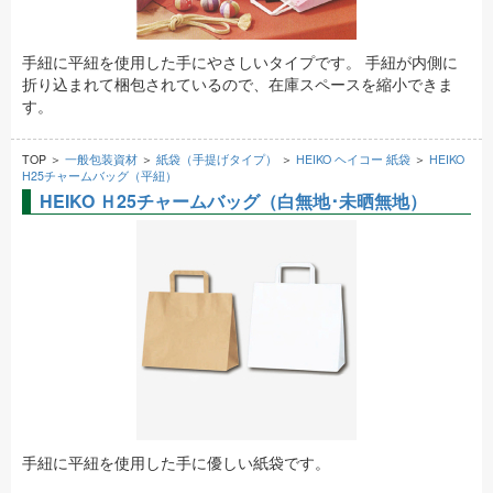
手紐に平紐を使用した手にやさしいタイプです。 手紐が内側に
折り込まれて梱包されているので、在庫スペースを縮小できま
す。
TOP ＞
一般包装資材
＞
紙袋（手提げタイプ）
＞
HEIKO ヘイコー 紙袋
＞
HEIKO
H25チャームバッグ（平紐）
HEIKO Ｈ25チャームバッグ（白無地･未晒無地）
手紐に平紐を使用した手に優しい紙袋です。