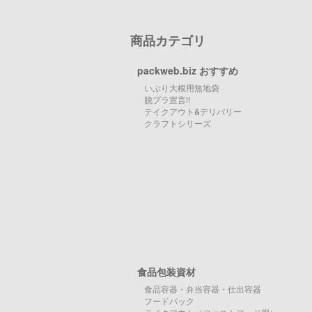
商品カテゴリ
packweb.biz おすすめ
いぶり大根用無地袋
脱プラ宣言!!
テイクアウト&デリバリー
クラフトシリーズ
食品包装資材
食品容器・弁当容器・仕出容器
フードパック