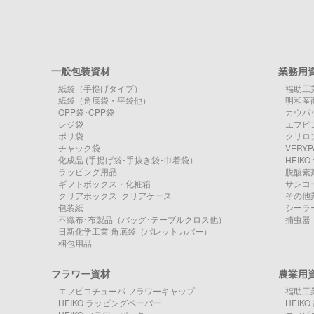
一般包装資材
業務用
紙袋（手提げタイプ）
福助工
紙袋（角底袋・平袋他）
明和産
OPP袋･CPP袋
カウパ
レジ袋
エフピ
ポリ袋
クリロン
チャック袋
VERY
化成品 (手提げ袋･手抜き袋･巾着袋）
HEIK
ラッピング用品
脱酸素
ギフトボックス・化粧箱
サンコ
クリアボックス･クリアケース
その他
包装紙
シーラ
不織布･布製品（バッグ･テーブルクロス他）
捕虫器
日新化学工業 角底袋（パレットカバー）
梱包用品
フラワー資材
農業用
エフピコチューパ フラワーキャップ
福助工
HEIKO ラッピングペーパー
HEIK