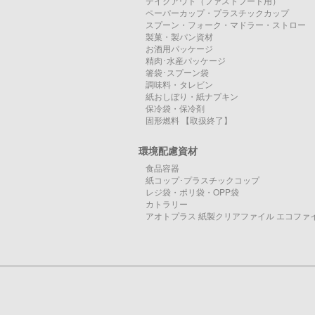
テイクアウト（ファストフード用）
ペーパーカップ・プラスチックカップ
スプーン・フォーク・マドラー・ストロー
製菓・製パン資材
お酒用パッケージ
精肉･水産パッケージ
箸袋･スプーン袋
調味料・タレビン
紙おしぼり・紙ナプキン
保冷袋・保冷剤
固形燃料 【取扱終了】
環境配慮資材
食品容器
紙コップ･プラスチックコップ
レジ袋・ポリ袋・OPP袋
カトラリー
アオトプラス 紙製クリアファイル エコファ