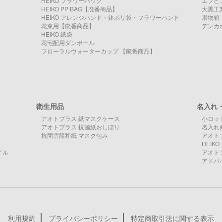
HEIKO フラワーパック
エフピ
HEIKO PP BAG【廃番商品】
大黒工
HEIKO アレンジハンド・鉢ポリ袋・フラワーハンド
果物箱
花束用【廃番商品】
デンカ
HEIKO 紙袋
花宅配用ダンボール
フローラルウォーターカップ 【廃番商品】
衛生用品
名入れ
アオトプラス 紙マスクケース
小ロッ
アオトプラス 抗菌紙おしぼり
名入れ
抗菌雲龍和紙 マスク包み
アオト
HEI
イル
アオト
アドパ
利用規約
プライバシーポリシー
特定商取引法に関する表示