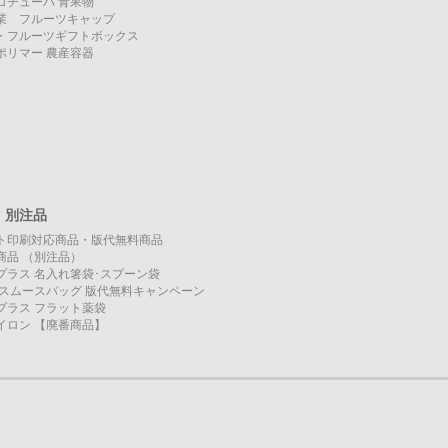
コチューパ 青果物
業 フルーツキャップ
・フルーツギフトボックス
ポリマー 農産容器
・別注品
ト印刷対応商品・版代無料商品
商品 （別注品）
プラス 名入れ箸袋･スプーン袋
KO スムースバッグ 版代無料キャンペーン
プラス フラット薬袋
イロン 【廃番商品】