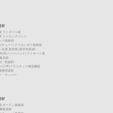
資材
業 ラミネート袋
商 ストロングパック
ック規格袋
コチューパ ナイロンポリ規格袋
化成 真空袋 (真空包装袋)
PACK(ベリーパック) ラミネート袋
O 食品袋
剤・乾燥剤
ー(三甲)プラスチック物流機器
業務用資材
ー・ラッパー
資材
業 ボードン規格袋
O 農業資材